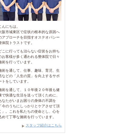
こんにちは。
大阪市城東区で症状の根本的な原因へ
のアプローチを目指すオステオパシー
整体院トラストです。
どこに行っても治らない症状をお持ち
のお客様が多く通われる整体院で日々
施術を行っています。
施術を通して、仕事、趣味、育児、生
活などの「人生の質」を向上するサポ
ートをしています。
施術を通して、１０年後２０年後も健
康で快適な生活を送って頂くために、
あなたがいまお困りの身体の不調を
「今のうちにしっかりとケアさせて頂
く」。これを私たちの使命とし、心を
込めて丁寧な施術を行っています。
スタッフ紹介はこちら