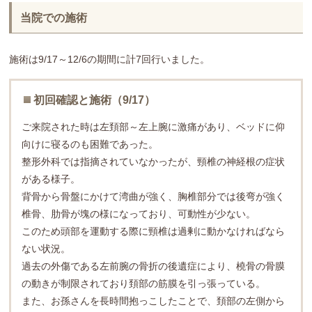
当院での施術
施術は9/17～12/6の期間に計7回行いました。
初回確認と施術（9/17）
ご来院された時は左頚部～左上腕に激痛があり、ベッドに仰
向けに寝るのも困難であった。
整形外科では指摘されていなかったが、頸椎の神経根の症状
がある様子。
背骨から骨盤にかけて湾曲が強く、胸椎部分では後弯が強く
椎骨、肋骨が塊の様になっており、可動性が少ない。
このため頭部を運動する際に頸椎は過剰に動かなければなら
ない状況。
過去の外傷である左前腕の骨折の後遺症により、橈骨の骨膜
の動きが制限されており頚部の筋膜を引っ張っている。
また、お孫さんを長時間抱っこしたことで、頚部の左側から