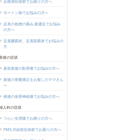
足根洞症候群でお困りの方へ
ッチの指導がありました。施
果をできるだけ長続きさせる
モートン病でお悩みの方へ
のものですので、きちんと実
足首の捻挫の痛み,後遺症でお悩み
ていればそれだけ血流が維持
の方へ
れ、治りは早まるのだと思い
す。重症度等にもよるのかも
足底腱膜炎、足底筋膜炎でお悩みの
方
ませんが、それほど難しい内
はありませんでした。もしか
産後の症状
ら私のように1回、2回の施術
産前産後の恥骨痛でお悩みの方へ
では効果を感じられない方も
かもしれませんが、諦めない
産後の骨盤矯正をお探しのママさん
へ
ださい。長年の生活習慣の蓄
よる血行不良が、たった数回
産後の坐骨神経痛でお悩みの方へ
術で劇的によくなるか?と考え
婦人科の症状
ば頷けます。ランナーにはま
まり知られていないようです
つらい生理痛でお困りの方へ
故障全般で困っている方には
PMS,月経前症候群でお困りの方へ
したいです。