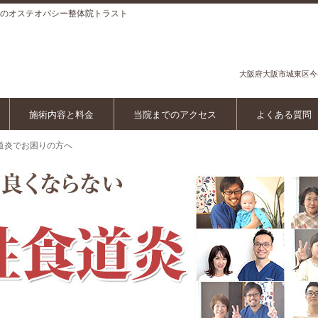
のオステオパシー整体院トラスト
大阪府
大阪市城東区
今
施術内容と料金
当院までのアクセス
よくある質問
道炎でお困りの方へ