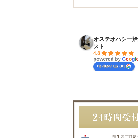
オステオパシー治
スト
4.8
powered by
G
o
o
g
l
review us on