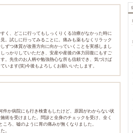
やすく、どこに行ってもしっくりくる治療がなかった時に
発見。試しに行ってみることに。痛みも薬もなくリラック
少しずつ体質が改善方向に向かっていくことを実感しまし
もしっかりしていただき、安産や産後の体力回復にもすご
ます。先生のお人柄や勉強熱心な所も信頼でき、気づけば
ています(笑)今後もよろしくお願いいたします。
何件か病院にも行き検査もしたけど、原因がわからない状
で施術を受けました。問診と全身のチェックを受け、全く
ところ、嘘のように胃の痛みが無くなりました。
した。