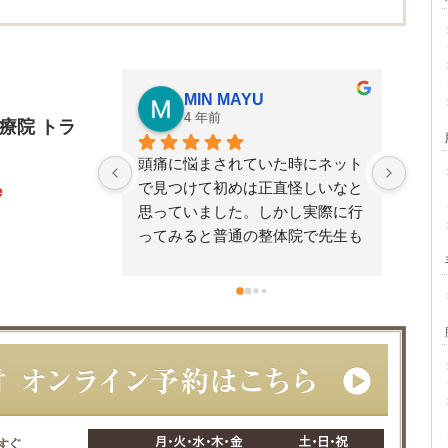
MIN MAYU
4 年前
療院 トラ
頭痛に悩まされていた時にネット
知り
で見つけて初めは正直怪しいなと
日、
e
思っていました。しかし実際に行
後、
ってみると普通の整体院で先生も
ば諦
優しく施術して下さいました。通
いま
院して頭痛も治り身体も楽になり
ました。ただ2か月くらいは通っ
た方が効果は実感できると思いま
す。1回の施術の金額は少し高く
感じましたが2回目以降は2週間に
1回のペースなので他の所と比べ
でも値段相応かなと思いました。