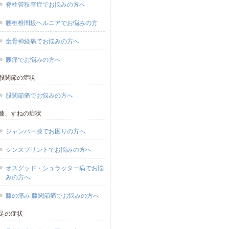
で回復しました。以後再発し
脊柱管狭窄症でお悩みの方へ
ません。施術はとにかくソフ
腰椎椎間板ヘルニアでお悩みの方
ッチです。マッサージのよう
み返しもありませんし、鍼の
坐骨神経痛でお悩みの方へ
な響きもありません。痛いと
腰痛でお悩みの方へ
を触られることもありません
た。全身の血流改善により自
股関節の症状
癒力を高めているそうですが
股関節痛でお悩みの方へ
初のうちは本当に効果がある
不安になると思います。施術
膝、すねの症状
を何となく感じ始めたのは3回
ジャンパー膝でお困りの方へ
頃からだったと思います。「
ちの輝き」というオステオパ
シンスプリントでお悩みの方へ
の書籍を紹介いただき、走れ
オスグッド・シュラッター病でお悩
うになるまで読んでいました
みの方へ
た、治してもらうばかりでな
膝の痛み,膝関節痛でお悩みの方へ
自身の治そうという気持ちも
です。次回の施術までの宿題
足の症状
て、日々の姿勢、食生活、ス