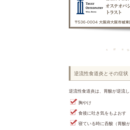
逆流性食道炎とその症状
逆流性食道炎は、胃酸が逆流し
胸やけ
食後に吐き気をもよおす
寝ている時に呑酸（胃酸