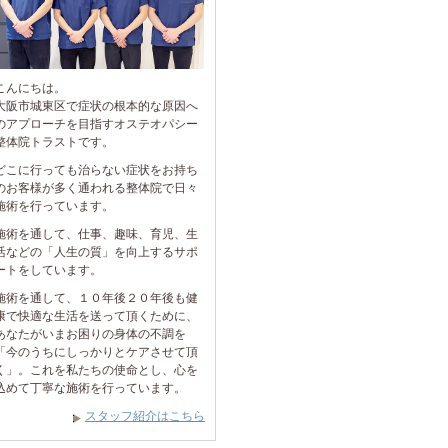
こんにちは。
大阪市城東区で症状の根本的な原因へ
のアプローチを目指すオステオパシー
整体院トラストです。
どこに行っても治らない症状をお持ち
のお客様が多く通われる整体院で日々
施術を行っています。
施術を通して、仕事、趣味、育児、生
活などの「人生の質」を向上するサポ
ートをしています。
施術を通して、１０年後２０年後も健
康で快適な生活を送って頂くために、
あなたがいまお困りの身体の不調を
「今のうちにしっかりとケアさせて頂
く」。これを私たちの使命とし、心を
込めて丁寧な施術を行っています。
スタッフ紹介はこちら