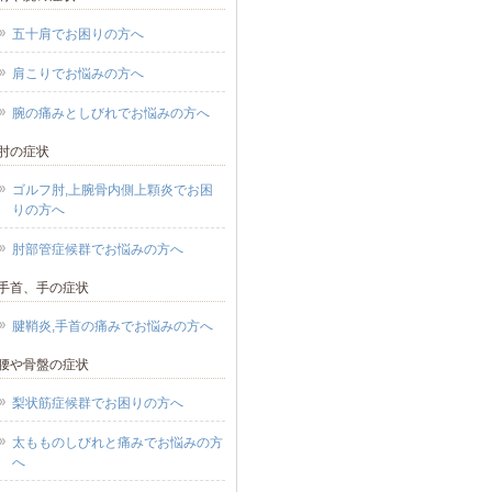
五十肩でお困りの方へ
肩こりでお悩みの方へ
佐藤由紀子
Hokuto Tokumoto
腕の痛みとしびれでお悩みの方へ
4 年前
4 年前
肘の症状
合いの方に紹介して頂き今
趣味でランニングをしており
ゴルフ肘,上腕骨内側上顆炎でお困
訪問しました。初めての施術
に数回フルマラソンを走って
りの方へ
足の痛みが和らぎました。半
す。左足裏の踵側が痛むよう
肘部管症候群でお悩みの方へ
めていたので本当に嬉しく思
り(足底筋膜炎疑い)、ネットで
す。通いたいと思います。
ちらを見つけお世話になりま
手首、手の症状
た。当時、走るのを1か月間我
腱鞘炎,手首の痛みでお悩みの方へ
して痛みが消えても、また走
ら再発する状態でした。こち
腰や骨盤の症状
は2週間に1回のペースで通い
梨状筋症候群でお困りの方へ
回の施術から1か月後にはジョ
ングできるようになり、2か月
太もものしびれと痛みでお悩みの方
へ
にはフルマラソンを完走でき