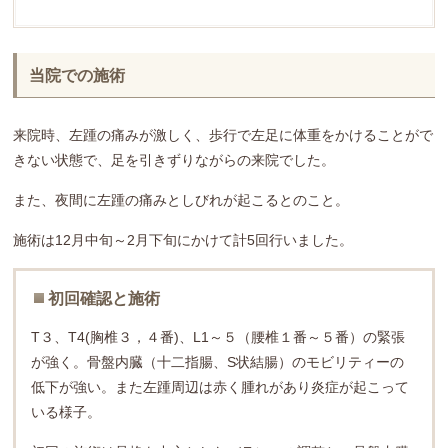
当院での施術
来院時、左踵の痛みが激しく、歩行で左足に体重をかけることがで
きない状態で、足を引きずりながらの来院でした。
また、夜間に左踵の痛みとしびれが起こるとのこと。
施術は12月中旬～2月下旬にかけて計5回行いました。
初回確認と施術
T３、T4(胸椎３，４番)、L1～５（腰椎１番～５番）の緊張
が強く。骨盤内臓（十二指腸、S状結腸）のモビリティーの
低下が強い。また左踵周辺は赤く腫れがあり炎症が起こって
いる様子。