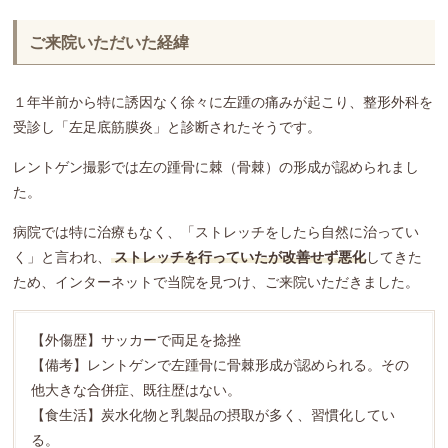
ご来院いただいた経緯
１年半前から特に誘因なく徐々に左踵の痛みが起こり、整形外科を
受診し「左足底筋膜炎」と診断されたそうです。
レントゲン撮影では左の踵骨に棘（骨棘）の形成が認められまし
た。
病院では特に治療もなく、「ストレッチをしたら自然に治ってい
く」と言われ、
ストレッチを行っていたが改善せず悪化
してきた
ため、インターネットで当院を見つけ、ご来院いただきました。
【外傷歴】サッカーで両足を捻挫
【備考】レントゲンで左踵骨に骨棘形成が認められる。その
他大きな合併症、既往歴はない。
【食生活】炭水化物と乳製品の摂取が多く、習慣化してい
る。